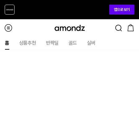
앱으로 보기
홈
상품추천
반짝딜
골드
실버